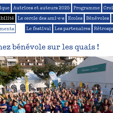
ique
Autrices et auteurs 2025
Programme
Croi
ibilité
Le cercle des ami·e·s
Ecoles
Bénévoles
Le festival
Les partenaires
Rétrosp
ements
ez bénévole sur les quais !