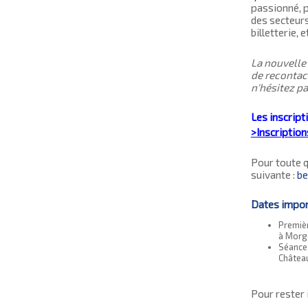
passionné, p
des secteurs 
billetterie, e
La nouvelle
de recontac
n'hésitez pa
Les inscript
>Inscription
Pour toute q
suivante :
be
Dates impo
Premièr
à Morg
Séance 
Châtea
Pour rester 