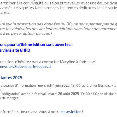
articiper à la convivialité du salon et travailler avec une équipe d
variés, tels que les tables rondes, les tentes dédicaces, les librairie
tc. etc.
 loi sur la protection des données (nLDP) ne nous permet pas de 
ter les bénévoles des anciennes éditions sans leur consentemen
s à en parler autour de vous !
ions pour la 16ème édition sont ouvertes !
s via le site EHRO
uestion, n’hésitez pas à contacter Maryline à l'adresse
nevoles@lelivresurlesquais.ch
rtantes 2025
e séance d'information : mercredi
4 juin 2025
, 19h00, au Grenier Bernois, Pla
es
“obligatoire” avant le festival : mardi
26 août 2025
, 19h00 à l'Open Air dans
u de Morges
informé·e·s, inscrivez-vous à notre
newsletter
!