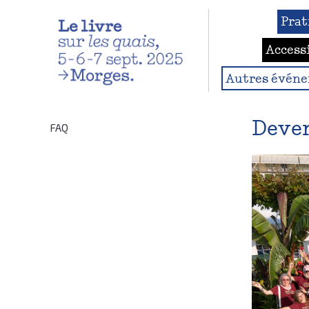
Prat
Access
Autres évén
Deven
FAQ