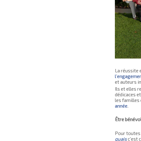
La réussite
l’engagemen
et auteurs in
Ils et elles 
dédicaces et
les familles
année
.
Être bénévo
Pour toutes
quais
c’est 