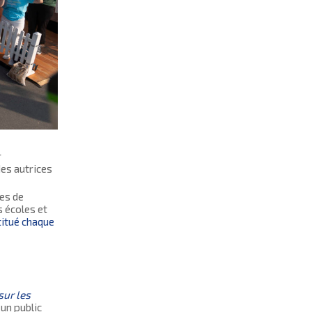
r
des autrices
ces de
 écoles et
titué chaque
sur les
un public