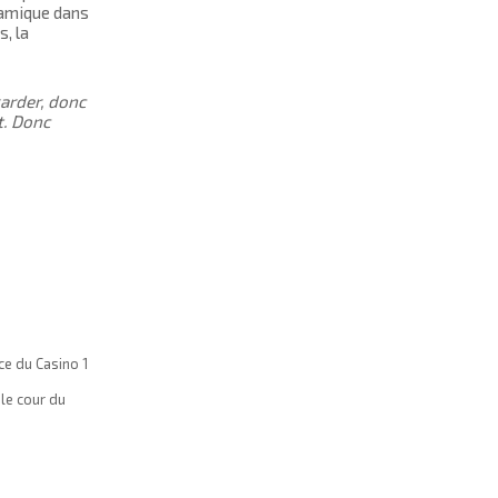
ynamique dans
s, la
garder, donc
t. Donc
ce du Casino 1
 le cour du