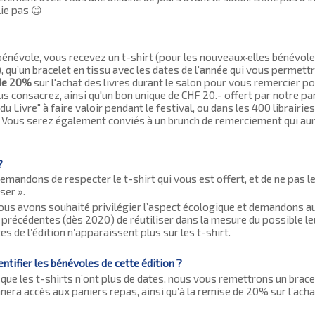
ie pas 😊
bénévole, vous recevez un t-shirt (pour les nouveaux·elles bénévol
 qu’un bracelet en tissu avec les dates de l’année qui vous permettr
de 20%
sur l'achat des livres durant le salon pour vous remercier p
s consacrez, ainsi qu'un bon unique de CHF 20.- offert par notre par
u Livre" à faire valoir pendant le festival, ou dans les 400 librairies
 Vous serez également conviés à un brunch de remerciement qui aur
?
mandons de respecter le t-shirt qui vous est offert, et de ne pas l
ser ».
ous avons souhaité privilégier l’aspect écologique et demandons a
 précédentes (dès 2020) de réutiliser dans la mesure du possible leu
tes de l’édition n’apparaissent plus sur les t-shirt.
tifier les bénévoles de cette édition ?
que les t-shirts n’ont plus de dates, nous vous remettrons un brace
nera accès aux paniers repas, ainsi qu’à la remise de 20% sur l’acha