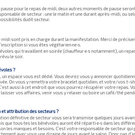
a pause pour le repas de midi, deux autres moments de pause seront
sponsable de secteur : une le matin et une durant après-midi, ou sel
ossibilités dudit secteur.
 midi sont pris en charge durant la manifestation. Merci de préciser
’inscription si vous êtes végétarien·ne·s.
évoles qui travaillent en soirée (chauffeur·e·s notamment), un repa
évu le soir.
voles ?
, un espace vous est dédié. Vous devrez vous y annoncer quotidien
ivée. On vous y remettra votre bracelet quotidien, et votre/vos t-shi
C’est aussi à cet endroit que vous pourrez récupérer votre repas. V
laisser vos affaires, venir vous y relaxer ou boire un café/thé pen
n et attribution des secteurs ?
ution définitive de secteur vous sera transmise quelques jours avant
ois que tous·tes les bénévoles auront été réparti·e·s dans les différ
lon les manques et besoins. C’est votre responsable de secteur qui
ctement avec vous une dizaine de jours avant le salon. Donc pas d’i