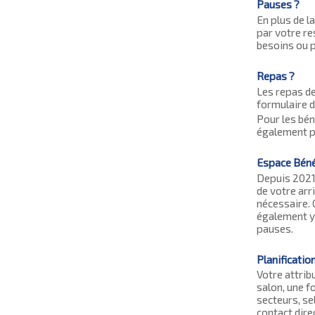
Pauses ?
En plus de l
par votre re
besoins ou p
Repas ?
Les repas de
formulaire d
Pour les bén
également pr
Espace Béné
Depuis 2021
de votre arr
nécessaire. 
également y 
pauses.
Planificatio
Votre attrib
salon, une f
secteurs, se
contact dire