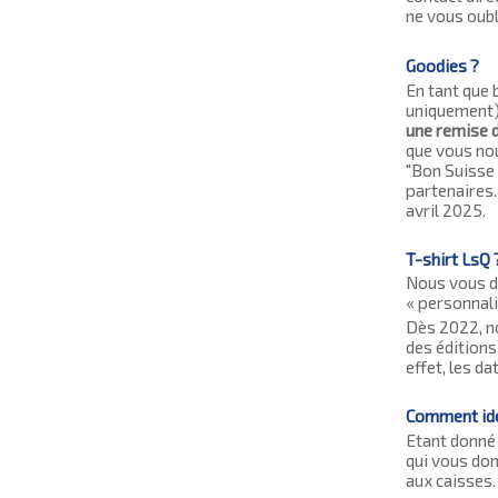
ne vous oubl
Goodies ?
En tant que 
uniquement),
une remise 
que vous nou
"Bon Suisse d
partenaires.
avril 2025.
T-shirt LsQ 
Nous vous de
« personnali
Dès 2022, n
des éditions
effet, les da
Comment iden
Etant donné 
qui vous don
aux caisses.