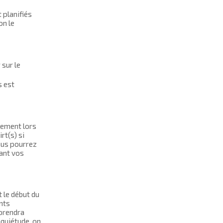
 planifiés
on le
 sur le
s est
nement lors
rt(s) si
ous pourrez
dant vos
 le début du
ents
 prendra
nquiétude, on