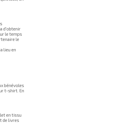
es
a d'obtenir
our le temps
tenaire le
a lieu en
e
ux bénévoles
r t-shirt. En
let en tissu
t de livres