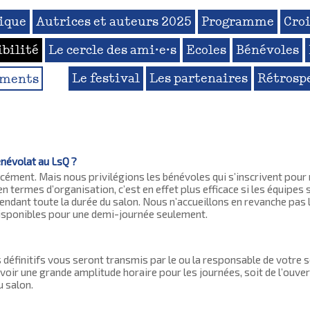
ique
Autrices et auteurs 2025
Programme
Croi
ibilité
Le cercle des ami·e·s
Ecoles
Bénévoles
Le festival
Les partenaires
Rétrosp
ements
énévolat au LsQ ?
cément. Mais nous privilégions les bénévoles qui s’inscrivent pou
en termes d’organisation, c’est en effet plus efficace si les équipes 
endant toute la durée du salon. Nous n’accueillons en revanche pas 
isponibles pour une demi-journée seulement.
 définitifs vous seront transmis par le ou la responsable de votre s
voir une grande amplitude horaire pour les journées, soit de l’ouver
 salon.