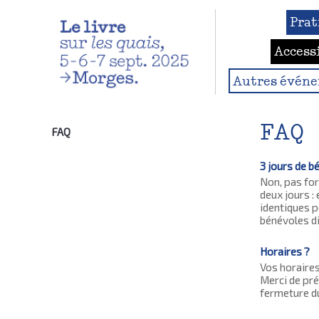
Prat
Access
Autres évén
FAQ
FAQ
3 jours de b
Non, pas for
deux jours : 
identiques p
bénévoles d
Horaires ?
Vos horaires
Merci de pré
fermeture du