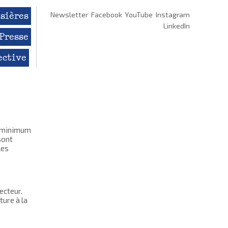
sières
Newsletter
Facebook
YouTube
Instagram
LinkedIn
Presse
ective
r minimum
sont
les
ecteur.
ture à la